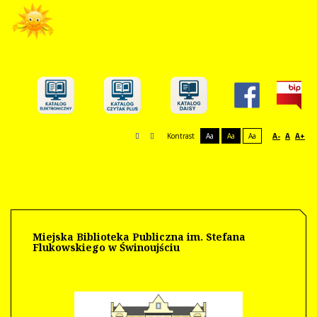
Kontrast
Aa
Aa
Aa
A-
A
A+
Miejska Biblioteka Publiczna im. Stefana
Flukowskiego w Świnoujściu