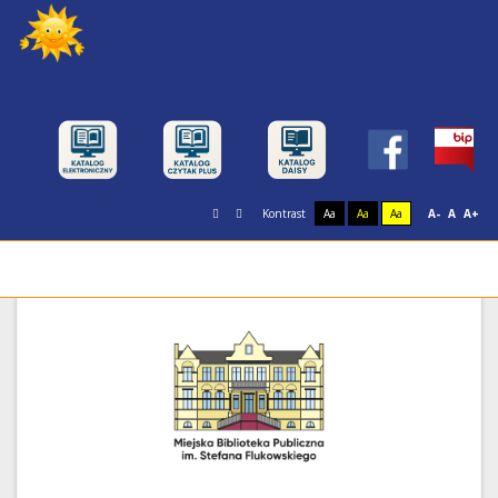
Kontrast
Aa
Aa
Aa
A-
A
A+
Miejska Biblioteka Publiczna im. Stefana
Flukowskiego w Świnoujściu