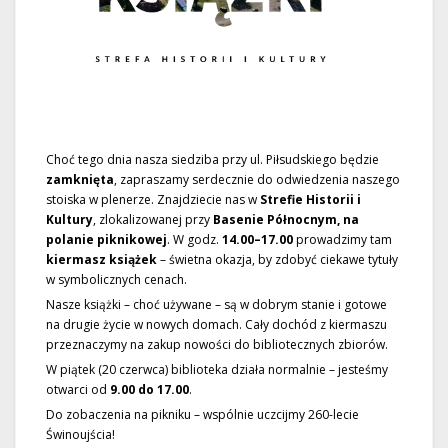
Choć tego dnia nasza siedziba przy ul. Piłsudskiego będzie
zamknięta
, zapraszamy serdecznie do odwiedzenia naszego
stoiska w plenerze. Znajdziecie nas w
Strefie Historii i
Kultury
, zlokalizowanej przy
Basenie Północnym, na
polanie piknikowej
. W godz.
14.00–17.00
prowadzimy tam
kiermasz książek
– świetna okazja, by zdobyć ciekawe tytuły
w symbolicznych cenach.
Nasze książki – choć używane – są w dobrym stanie i gotowe
na drugie życie w nowych domach. Cały dochód z kiermaszu
przeznaczymy na zakup nowości do bibliotecznych zbiorów.
W piątek (20 czerwca) biblioteka działa normalnie – jesteśmy
otwarci od
9.00 do 17.00
.
Do zobaczenia na pikniku – wspólnie uczcijmy 260-lecie
Świnoujścia!