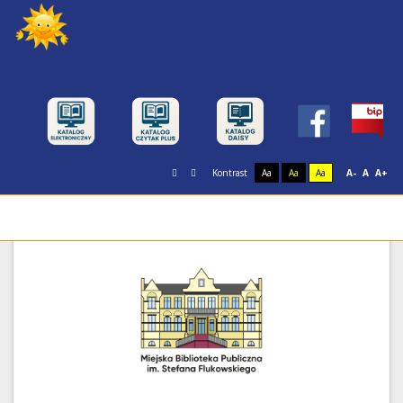
Kontrast
Aa
Aa
Aa
A-
A
A+
Miejska Biblioteka Publiczna im. Stefana
Flukowskiego w Świnoujściu