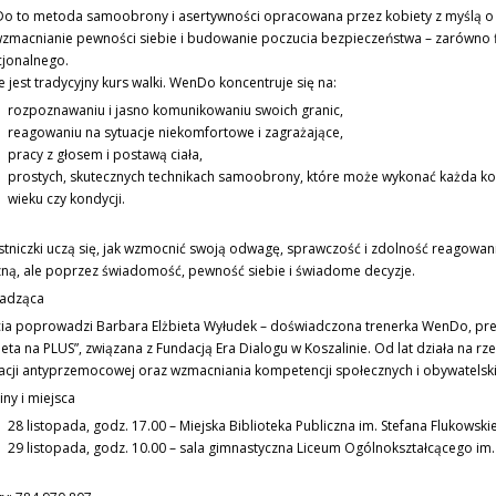
o to metoda samoobrony i asertywności opracowana przez kobiety z myślą o k
wzmacnianie pewności siebie i budowanie poczucia bezpieczeństwa – zarówno fi
jonalnego.
e jest tradycyjny kurs walki. WenDo koncentruje się na:
rozpoznawaniu i jasno komunikowaniu swoich granic,
reagowaniu na sytuacje niekomfortowe i zagrażające,
pracy z głosem i postawą ciała,
prostych, skutecznych technikach samoobrony, które może wykonać każda kob
wieku czy kondycji.
tniczki uczą się, jak wzmocnić swoją odwagę, sprawczość i zdolność reagowani
zną, ale poprzez świadomość, pewność siebie i świadome decyzje.
adząca
cia poprowadzi Barbara Elżbieta Wyłudek – doświadczona trenerka WenDo, pr
eta na PLUS”, związana z Fundacją Era Dialogu w Koszalinie. Od lat działa na rz
acji antyprzemocowej oraz wzmacniania kompetencji społecznych i obywatelski
ny i miejsca
28 listopada, godz. 17.00 – Miejska Biblioteka Publiczna im. Stefana Flukowski
29 listopada, godz. 10.00 – sala gimnastyczna Liceum Ogólnokształcącego im.