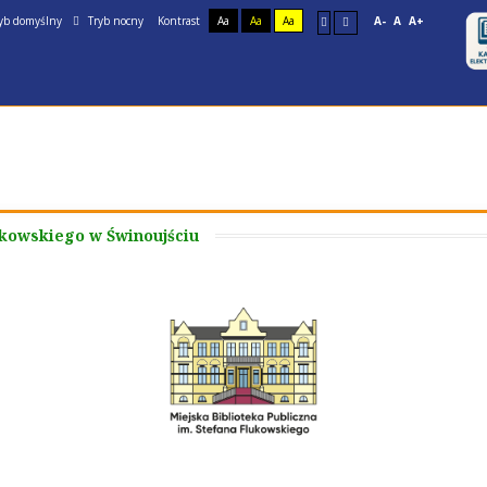
yb domyślny
Tryb nocny
Kontrast
Aa
Aa
Aa
A-
A
A+
ukowskiego w Świnoujściu