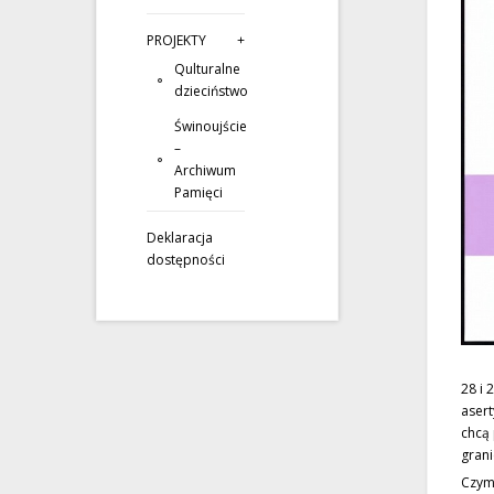
PROJEKTY
Qulturalne
dzieciństwo
Świnoujście
–
Archiwum
Pamięci
Deklaracja
dostępności
28 i 
asert
chcą 
grani
Czym