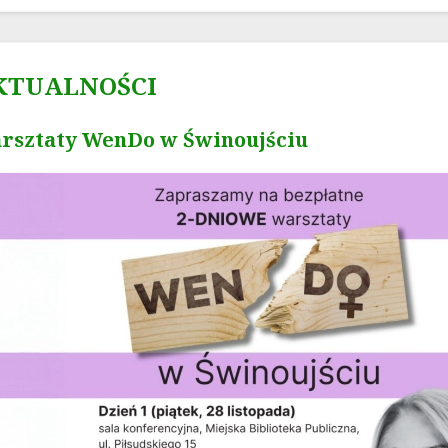
KTUALNOŚCI
rsztaty WenDo w Świnoujściu