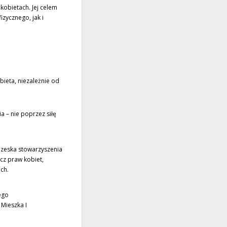
obietach. Jej celem
zycznego, jak i
ieta, niezależnie od
a – nie poprzez siłę
ezeska stowarzyszenia
ecz praw kobiet,
ch.
ego
 Mieszka I