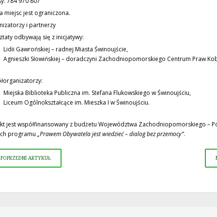
y: 784 970 807
a miejsc jest ograniczona.
izatorzy i partnerzy
taty odbywają się z inicjatywy:
Lidii Gawrońskiej – radnej Miasta Świnoujście,
Agnieszki Słowińskiej – doradczyni Zachodniopomorskiego Centrum Praw Kob
łorganizatorzy:
Miejska Biblioteka Publiczna im. Stefana Flukowskiego w Świnoujściu,
Liceum Ogólnokształcące im. Mieszka I w Świnoujściu.
ekt jest współfinansowany z budżetu Województwa Zachodniopomorskiego – 
ch programu
„Prawem Obywatela jest wiedzieć – dialog bez przemocy”
.
POPRZEDNI ARTYKUŁ