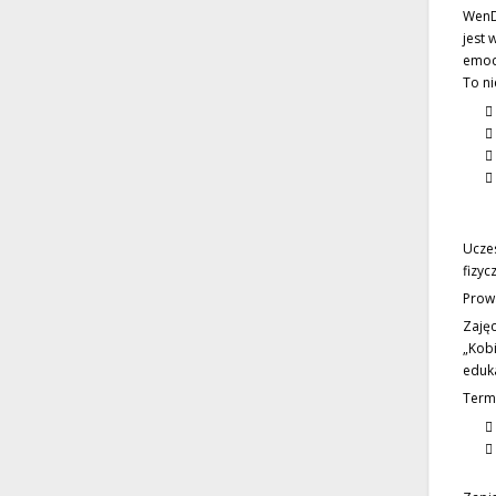
WenD
jest 
emoc
To ni
Uczes
fizyc
Prow
Zaję
„Kobi
eduk
Termi