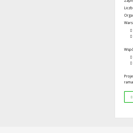
Zapis
Liczb
Organ
Warsz
Wspó
Proj
rama