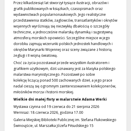
Przez kilkadziesiąt lat stworzył tysiące ilustracji, obrazów i
grafik publikowanych w książkach, czasopismach oraz
wydawnictwach popularnonaukowych. Jego realistyczne
przedstawienia statków, żaglowców, transatlantyków i okrętów
wojennych wyróżniają się niezwykłą dbałością o szczegóły
techniczne, a jednocześnie malarską dynamiką i sugestywną
atmosferą morskich opowieści. Szczególne miejsce w jego
dorobku zajmują wizerunki polskich jednostek handlowych i
okrętów Marynarki Wojennej oraz sceny związane z historią
żeglugi i II wojną światową.
Choć za życia pozostawał przede wszystkim ilustratorem i
grafikiem użytkowym, dziś uznawany jest za klasyka polskiego
malarstwa marynistycznego. Pozostawił po sobie
kolekcję liczącą ponad 500 zachowanych dzieł, a jego prace
nadal cieszą się ogromnym zainteresowaniem kolekcjonerów,
miłośników morza i historii morskiej.
Wielkie dni małej floty w malarstwie Adama Werki
Wystawa czynna od 19 czerwca do 21 sierpnia 2026
Wernisaż: 18 czerwca 2026, godzina 17.00
Galeria Miejskiej Biblioteki Publicznej im. Stefana Flukowskiego
Świnoujście, ul. Marszałka Józefa Piłsudskiego 15