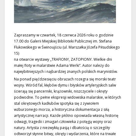
Zapraszamy w czwartek, 18 czerwca 2026 roku o godzinie
17.00 do Galerii Miejskiej Biblioteki Publicznej im. Stefana
Flukowskiego w Świnoujściu (ul. Marszałka Józefa Piłsudskiego
15)
na otwarcie wystawy „TRAFIONY, ZATOPIONY. Wielkie dni
małej floty w malarstwie Adama Werki”. Autor należy do
najwybitniejszych i najbardziej znanych polskich marynistów.
Na ponad pięćdziesięciu obrazach rozegra się morski teatr
wojny. Wśród fal, kłębów dymu i błysków artyleryjskich salw
ścierają się pancerniki, krążowniki, niszczyciele i okręty
podwodne. To pełne ekspresji widowiska malarskie, w których
stal okrętowych kadłubów spotyka się z żywiołem
wzburzonego morza, a historyczna dokumentacja z siłą
artystycznej narracji. Każde płótno opowiada własną historię
odwagi, tragedii i zmagań człowieka z potęgą wojny oraz
natury. Artysta z niezwykłą pasją i dbałością o szczegóły
odtworzył słynne bitwy, okręty i wydarzenia, które na trwałe