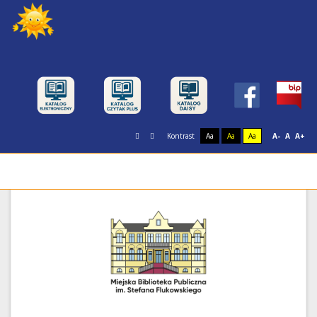
Kontrast
Aa
Aa
Aa
A-
A
A+
Miejska Biblioteka Publiczna im. Stefana
Flukowskiego w Świnoujściu