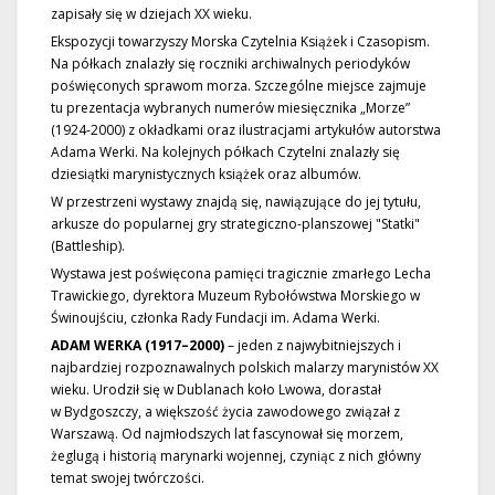
zapisały się w dziejach XX wieku.
Ekspozycji towarzyszy Morska Czytelnia Książek i Czasopism.
Na półkach znalazły się roczniki archiwalnych periodyków
poświęconych sprawom morza. Szczególne miejsce zajmuje
tu prezentacja wybranych numerów miesięcznika „Morze”
(1924-2000) z okładkami oraz ilustracjami artykułów autorstwa
Adama Werki. Na kolejnych półkach Czytelni znalazły się
dziesiątki marynistycznych książek oraz albumów.
W przestrzeni wystawy znajdą się, nawiązujące do jej tytułu,
arkusze do popularnej gry strategiczno-planszowej "Statki"
(Battleship).
Wystawa jest poświęcona pamięci tragicznie zmarłego Lecha
Trawickiego, dyrektora Muzeum Rybołówstwa Morskiego w
Świnoujściu, członka Rady Fundacji im. Adama Werki.
ADAM WERKA (1917–2000)
– jeden z najwybitniejszych i
najbardziej rozpoznawalnych polskich malarzy marynistów XX
wieku. Urodził się w Dublanach koło Lwowa, dorastał
w Bydgoszczy, a większość życia zawodowego związał z
Warszawą. Od najmłodszych lat fascynował się morzem,
żeglugą i historią marynarki wojennej, czyniąc z nich główny
temat swojej twórczości.