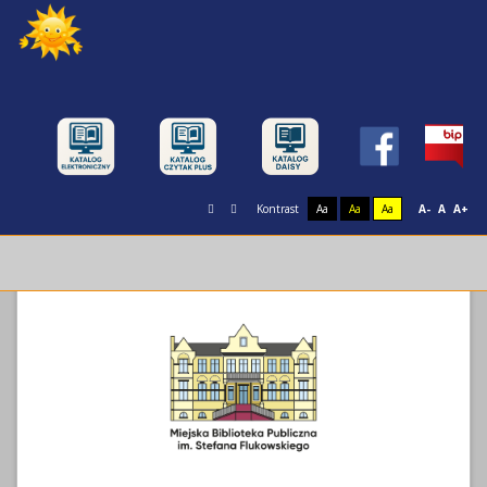
Kontrast
Aa
Aa
Aa
A-
A
A+
Miejska Biblioteka Publiczna im. Stefana
Flukowskiego w Świnoujściu