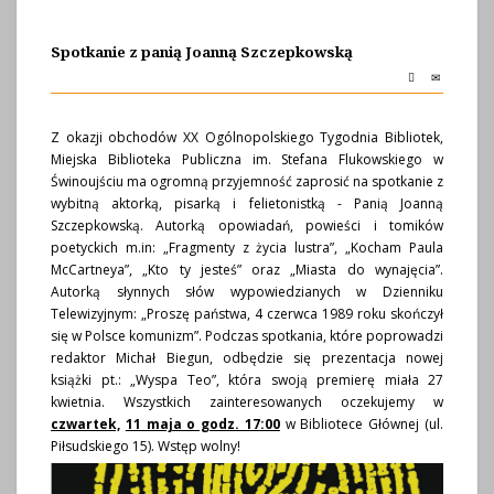
Spotkanie z panią Joanną Szczepkowską
Z okazji obchodów
XX Ogólnopolskiego Tygodnia Bibliotek
,
Miejska Biblioteka Publiczna im. Stefana Flukowskiego w
Świnoujściu ma ogromną przyjemność zaprosić na spotkanie z
wybitną aktorką, pisarką i felietonistką - Panią Joanną
Szczepkowską. Autorką opowiadań, powieści i tomików
poetyckich m.in: „Fragmenty z życia lustra”, „Kocham Paula
McCartneya”, „Kto ty jesteś” oraz „Miasta do wynajęcia”.
Autorką słynnych słów wypowiedzianych w Dzienniku
Telewizyjnym: „Proszę państwa, 4 czerwca 1989 roku skończył
się w Polsce komunizm”. Podczas spotkania, które poprowadzi
redaktor Michał Biegun, odbędzie się prezentacja nowej
książki pt.: „Wyspa Teo”, która swoją premierę miała 27
kwietnia. Wszystkich zainteresowanych oczekujemy w
czwartek,
11 maja o godz. 17:00
w Bibliotece Głównej (ul.
Piłsudskiego 15). Wstęp wolny!