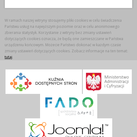
W ramach naszej witryny stosujemy pliki cookies w celu świadczenia
Państwu usług na najwyższym poziomie oraz w celu anonimowego
zbierania statystyk. Korzystanie z witryny bez zmiany ustawień
dotyczących cookies oznacza, że będą one zamieszczane w Państwa
urządzeniu końcowym. Możecie Państwo dokonać w każdym czasie
zmiany ustawień dotyczących cookies. Zobacz informacje na ten temat:
tutaj
.