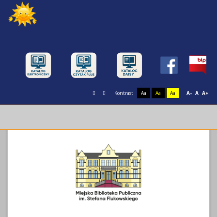
Kontrast
Aa
Aa
Aa
A-
A
A+
Miejska Biblioteka Publiczna im. Stefana
Flukowskiego w Świnoujściu