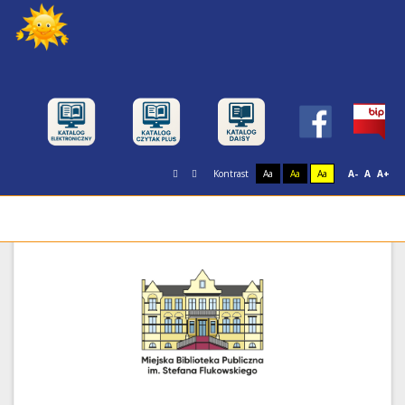
Kontrast
Aa
Aa
Aa
A-
A
A+
Miejska Biblioteka Publiczna im. Stefana
Flukowskiego w Świnoujściu